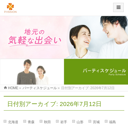
HOME
»
パーティスケジュール
»
日付別アーカイブ: 2026年7月12日
日付別アーカイブ: 2026年7月12日
北海道
青森
秋田
岩手
山形
宮城
福島