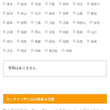
東京
栃木
茨城
千葉
群馬
埼玉
神奈川
新潟
富山
石川
福井
長野
山梨
愛知
岐阜
静岡
三重
大阪
京都
和歌山
奈良
兵庫
滋賀
岡山
広島
鳥取
島根
山口
香川
徳島
愛媛
高知
福岡
佐賀
長崎
大分
熊本
宮崎
鹿児島
沖縄
投稿はありません。
オンライン申し込み特典＆注意