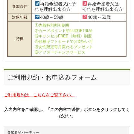
再婚希望者又はそ
再婚希望者又は
参加条件
れを理解出来る方
それを理解出来る方
40歳～59歳
40歳～59歳
対象年齢
①先着特別割引制度
②カードポイント初回300PT進呈
③キャンセルFREE《無料》制度
特典
④各種ギフトカードでお支払い可
⑤女性限定毎月変わるプレゼント
⑥アフターチャンスサービス
ご利用規約・お申込みフォーム
ご利用規約は、こちらをご覧下さい。
入力内容をご確認し、「この内容で送信」ボタンをクリックしてく
ださい。
参加希望パーティー