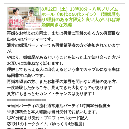
8月22日（土）13時30分～八尾プリズム
ホール《40代＆50代メイン》《婚姻歴あ
り/理解のある方限定》良い人がいれば結
婚前向きな方編
再婚をお考えの方同士、または再婚に理解のある方の真面目な
出会いのパーティーです。
通常の婚活パーティーでも再婚希望者の方が参加されています
が、
やはり、婚姻歴があるということを知った上で知り合った方が
お互いに気兼ねなく話せますし
理解してもらえる人に出会えるという事でカップルになる率は
毎回非常に高いです。
再婚希望者の方、またお相手の婚歴を問わない理解のある方、
一度経験したからこそ、見えてきた大切なものがあります
貴方にもきっとセカンド・チャンスはあります！
=================
★当日パーティの流れ通常婚活パーティ1時間30分程度★
※参加料金と本人確認は当日受付でお願いします。
①20分前より受付・プロフィールカード記入
②1対1のトークタイム（ゆっくり4分程度）