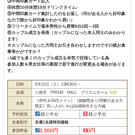
③中間印象カード記入
④休憩10分休憩10分ドリンクタイム♪
⑤中間印象カード集計したのをお返し（印がある人から好印象
なので誰から好印象かわかり易い）
⑥フリータイムで基本男性から席替8分2回～3回
⑥カップル成立を発表（カップルになった本人同士のみわかり
ます）
※カップルになった方同士お引き合わせしますのでその後お食
事等かがですか？
○1組でも多くのカップル成立を本気で目指している為
参加人数＆男女比等の要因で若干進行が変更ある場合がありま
す。
日時
8月22日（土）13時30分～
会場
八尾市 PRISM HALL プリズムホール
地図
《40代＆50代メイン》《婚姻歴あり/理解のある方
名称
限定》良い人がいれば結婚前向きな方編
残り半分
残り半分
予約状況
先着割引
先着1名様特別価格
3,300円
0円
参加料金