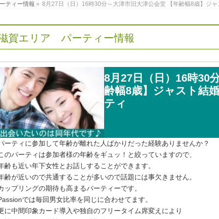
ーティー情報
»
8月27日（日）16時30分～大津市旧大津公会堂 【年齢幅8歳】ジ
滋賀エリア パーティー情報
8月27日（日）16時3
齢幅8歳】ジャスト結婚
ティ
パーティに参加して年齢が離れた人ばかりだった経験ありませんか？
このパーティは参加者様の年齢をギュッ！と絞っていますので、
年齢も近い年下女性とお話しすることができます。
年齢が近いので共通することが多いので話題には事欠きません。
カップリングの期待も高まるパーティーです。
Passionでは毎回男女比率を同じに合わせてます。
更に中間印象カード導入や独自のフリータイム席変えにより