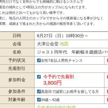
男性だけでなく女性からでも積極的に動けるシステムで
最近の傾向として4割以上の方がカップルになられてます。
これは他社と比べてもかなり高い確率です。
更に、地元の人同士のカップルですからその後疎遠になる事が少なく
実際、成婚まで進まれた方からの感謝の報告等多く頂いてます。
日時
8月27日（日）16時30分～
会場
大津公会堂
地図
名称
ジャスト同年代 年齢幅８歳婚活パ
予約状況
女性7名以上男性チャンス
先着割引
今予約で先着割
参加料金
3,800円
参加条件
真面目で誠実にお相手を探してる方
対象年齢
34歳～42歳
①先着特別割引制度