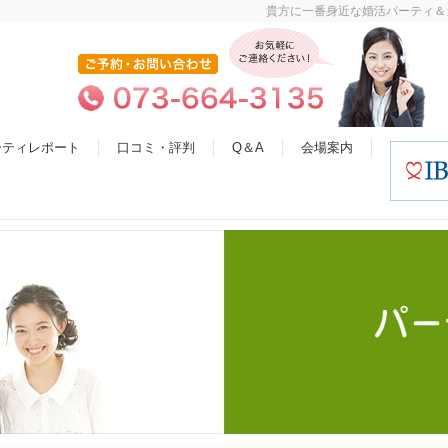
貴方に一番身近な婚活パーティ＆
ーティレポート
口コミ・評判
Q＆A
会場案内