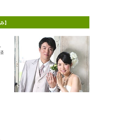
済み】
。
済