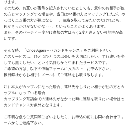
ります。
そのため、お互いが番号を記入されていたとしても、意中のお相手が他
の方とマッチングする場合や、当日は○○番の方とマッチングしたが、や
っぱり△△番の方が気になる･･･。連絡を取ってみたいのだけれども、
何かきっかけがないかな･･･、といったことがよくあります。
また、そのパーティ一度だけ参加の方はもう2度と逢えない可能性が高
いです。
そんな時、「Once Again～セカンドチャンス」をご利用下さい。
このサービスは、ひとつひとつの出会いを大切にしたい、すれ違いを少
しでも無くしたい、という気持ちから生まれたサービスです。
ご希望の方は、以下の依頼フォームに入力の上、お申込下さい。
後日弊社からお相手にメールにてご連絡をお取り致します。
注）本人がカップルになった場合、連絡先をしりたい相手が他の方とカ
ップルになっている場合
カップリング茶話会での連絡先がなかった時に連絡を取りたい場合はセ
カンドチャンス対象外となります。
ご不明な点やご質問等ございましたら、お申込の前にお問い合わせフォ
ームからご連絡下さい。