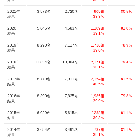
2021年
3,573名
2,720名
909組
80.5％
結果
38.8％
2020年
5,646名
4,683名
1,109組
81.0％
結果
39.1％
2019年
8,290名
7,117名
1,716組
78.9％
結果
39.6％
2018年
11,634名
10,084名
2,171組
79.4％
結果
38.1％
2017年
8,779名
7,911名
2,154組
81.5％
結果
40.5％
2016年
8,390名
7,825名
1,985組
79.8％
結果
39.9％
2015年
6,029名
5,615名
1288組
81.1％
結果
39.3％
2014年
3,654名
3,491名
737組
81.1％
結果
39.1％