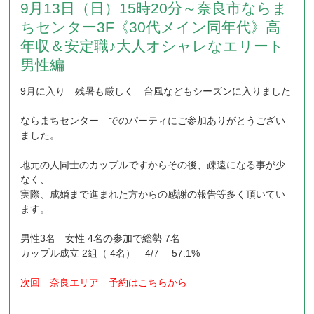
9月13日（日）15時20分～奈良市ならま
ちセンター3F《30代メイン同年代》高
年収＆安定職♪大人オシャレなエリート
男性編
9月に入り 残暑も厳しく 台風などもシーズンに入りました
ならまちセンター でのパーティにご参加ありがとうござい
ました。
地元の人同士のカップルですからその後、疎遠になる事が少
なく、
実際、成婚まで進まれた方からの感謝の報告等多く頂いてい
ます。
男性3名 女性 4名の参加で総勢 7名
カップル成立 2組（ 4名） 4/7 57.1%
次回 奈良エリア 予約はこちらから